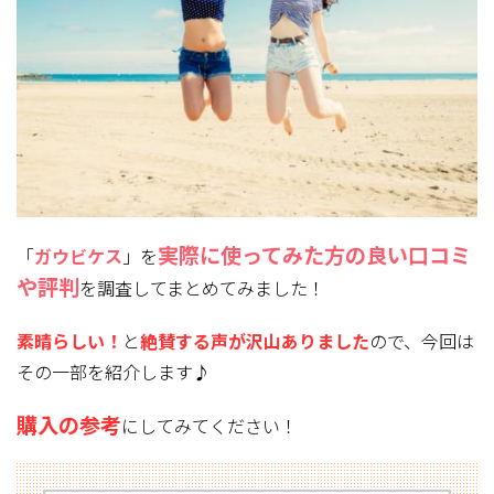
実際に使ってみた方
の良い口コミ
「
ガウビケス
」を
や評判
を調査してまとめてみました！
素晴らしい！
と
絶賛する声が沢山ありました
ので、今回は
その一部を紹介します♪
購入の参考
にしてみてください！