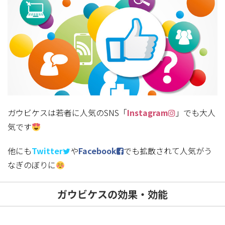
ガウビケスは若者に人気のSNS「
Instagram
」でも大人
気です
他にも
Twitter
や
Facebook
でも拡散されて人気がう
なぎのぼりに
ガウビケスの効果・効能