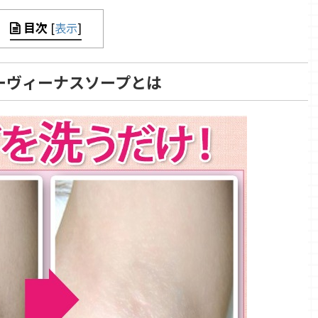
目次
[
表示
]
ーヴィーナスソープとは