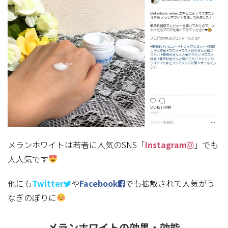
メランホワイトは若者に人気のSNS「
Instagram
」でも
大人気です
他にも
Twitter
や
Facebook
でも拡散されて人気がう
なぎのぼりに
メランホワイトの効果・効能