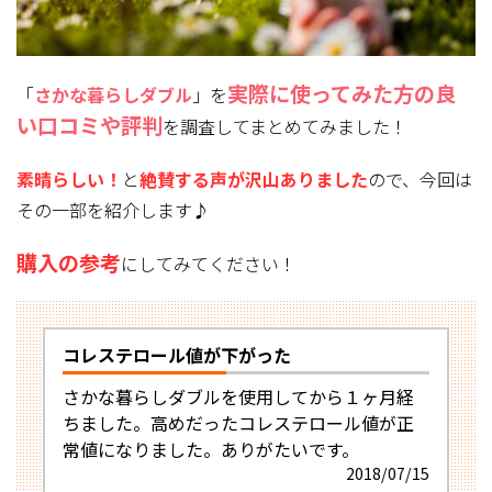
実際に使ってみた方
の良
「
さかな暮らしダブル
」を
い口コミや評判
を調査してまとめてみました！
素晴らしい！
と
絶賛する声が沢山ありました
ので、今回は
その一部を紹介します♪
購入の参考
にしてみてください！
コレステロール値が下がった
さかな暮らしダブルを使用してから１ヶ月経
ちました。高めだったコレステロール値が正
常値になりました。ありがたいです。
2018/07/15