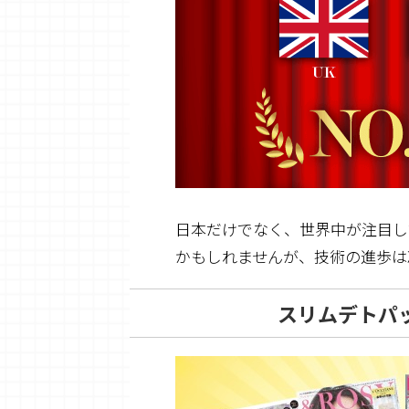
日本だけでなく、世界中が注目し
かもしれませんが、技術の進歩は
スリムデトパ