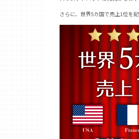
さらに、世界5カ国で売上1位を