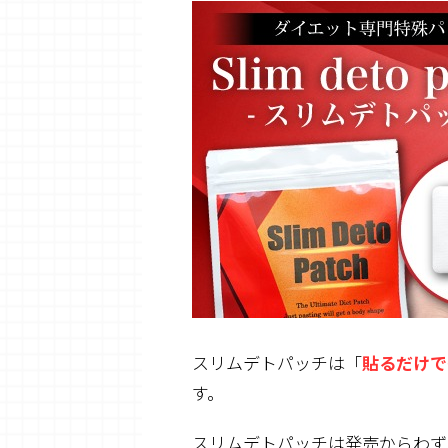
スリムデトパッチは「
貼るだけで
す。
スリムデトパッチは発売からわず