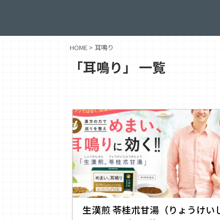
HOME
>
耳鳴り
「耳鳴り」 一覧
生漢煎 苓桂朮甘湯（りょうけい