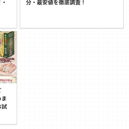
ミ・
分・最安値を徹底調査！
ど
めま
お試