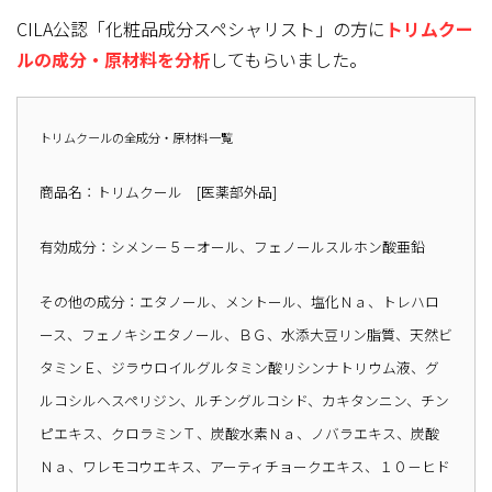
CILA公認「化粧品成分スペシャリスト」の方に
トリムクー
ルの成分・原材料を分析
してもらいました。
トリムクールの全成分・原材料一覧
商品名：トリムクール [医薬部外品]
有効成分：シメン－５－オール、フェノールスルホン酸亜鉛
その他の成分：
エタノール、メントール、塩化Ｎａ、トレハロ
ース、フェノキシエタノール、ＢＧ、水添大豆リン脂質、天然ビ
タミンＥ、ジラウロイルグルタミン酸リシンナトリウム液、グ
ルコシルヘスペリジン、ルチングルコシド、カキタンニン、チン
ピエキス、クロラミンＴ、炭酸水素Ｎａ、ノバラエキス、炭酸
Ｎａ、ワレモコウエキス、アーティチョークエキス、１０－ヒド