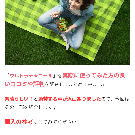
実際に使ってみた方
の良
「
ウルトラチャコール
」を
い口コミや評判
を調査してまとめてみました！
素晴らしい！
と
絶賛する声が沢山ありました
ので、今回は
その一部を紹介します♪
購入の参考
にしてみてください！