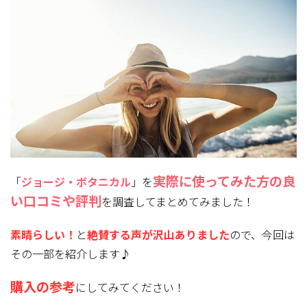
実際に使ってみた方
の良
「
ジョージ・ボタニカル
」を
い口コミや評判
を調査してまとめてみました！
素晴らしい！
と
絶賛する声が沢山ありました
ので、今回は
その一部を紹介します♪
購入の参考
にしてみてください！